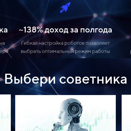
ка
~138% доход за полгода
на
Гибкая настройка роботов позволяет
тере
выбрать оптимальный режим работы
Выбери советника